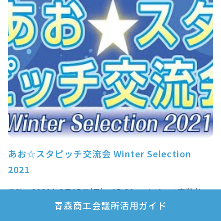
あお☆スタピッチ交流会 Winter Selection
2021
日時：2021年2月15日(月) 15:30～ ☆ピッチ事業者
青森商工会議所活用ガイド
①POLLO/澤田 勲 「…