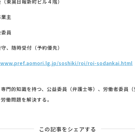
会（東奥日報新町ビル４階）
事業主
会委員
厳守、随時受付（予約優先）
/www.pref.aomori.lg.jp/soshiki/roi/roi-sodankai.html
て専門的知識を持つ、公益委員（弁護士等）、労働者委員（
で労働問題を解決する。
この記事をシェアする