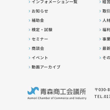
インフォメーション一覧
経
お知らせ
取
補助金
人
検定・試験
福
セミナー
事
商談会
最
イベント
そ
動画アーカイブ
〒030-
TEL.01