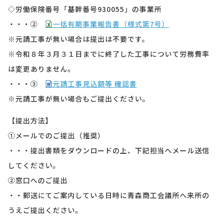
◇労働保険番号「基幹番号930055」の事業所
・・・②
一括有期事業報告書（様式第7号）
※元請工事が無い場合は提出は不要です。
※令和８年３月３１日までに終了した工事について労務費率
は変更ありません。
・・・③
元請工事見込額等 確認書
※元請工事が無い場合もご提出ください。
【提出方法】
①メールでのご提出（推奨）
・・・提出書類をダウンロードの上、下記担当へメール送信
してください。
②窓口へのご提出
・・郵送にてご案内している日時に青森商工会議所へ来所の
うえご提出ください。