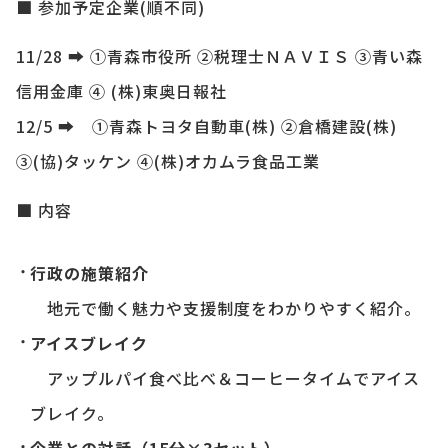
■ 参加予定企業(順不同)
11/28 ➡ ①青森市役所 ②税理士ＮＡＶＩＳ ③青い森
信用金庫 ④ (株)東奥日報社
12/5 ➡ ①
青森トヨタ自動車
(
株
) ②
倉橋建設
(
株
)
③
(
協
)
タッケン ④
(
株
)
オカムラ食品工業
■ 内容
行政の施策紹介
地元で働く魅力や支援制度をわかりやすく紹介。
アイスブレイク
アップルパイ食べ比べ＆コーヒータイムでアイス
ブレイク。