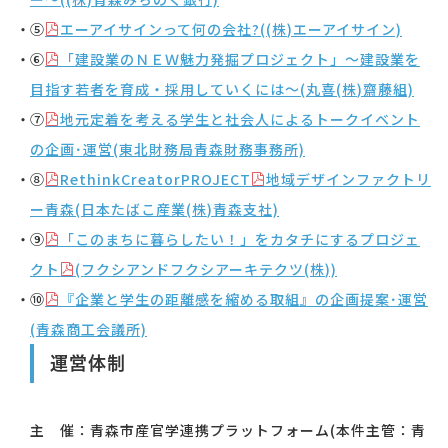
⑤
エーアイサインって何の会社
?(
(
株
)
エーアイサイン)
⑥
「建設業のＮＥＷ魅力発掘プロジェクト」～建設業を
目指す若者を育成・採用していくには～(丸喜
(
株
)
齋藤組)
⑦
地元定着を考える学生と社会人によるトークイベント
の企画･運営(東北財務局青森財務事務所)
⑧
RethinkCreatorPROJECT
地域デザインファクトリ
ー青森(日本たばこ産業
(
株
)
青森支社)
⑨
「このまちに暮らしたい！」をカタチにするプロジェ
クト
(フクシアンドフクシアーキテクツ
(
株
))
⑩
『企業と学生の距離感を縮める取組』の企画提案･運営
(青森商工会議所)
運営体制
主 催：青森市産官学連携プラットフォーム(本件主管：青