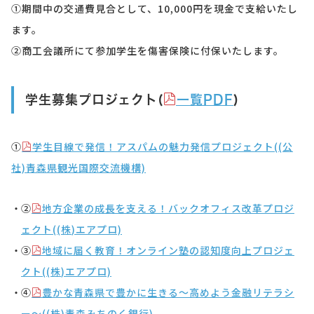
①期間中の交通費見合として、10,000円を現金で支給いたし
ます。
②商工会議所にて参加学生を傷害保険に付保いたします。
学生募集プロジェクト(
一覧PDF
)
①
学生目線で発信！アスパムの魅力発信プロジェクト((公
社)青森県観光国際交流機構)
②
地方企業の成長を支える！バックオフィス改革プロジ
ェクト
(
(
株
)
エアプロ)
③
地域に届く教育！オンライン塾の認知度向上プロジェ
クト(
(
株
)
エアプロ)
④
豊かな青森県で豊かに生きる～高めよう金融リテラシ
ー～(
(
株
)
青森みちのく銀行)