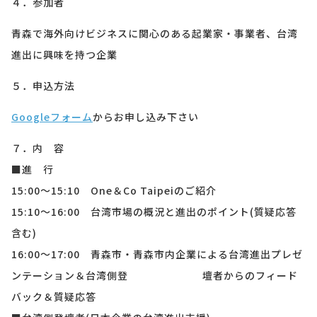
４．参加者
青森で海外向けビジネスに関心のある起業家・事業者、台湾
進出に興味を持つ企業
５．申込方法
Google
フォーム
からお申し込み下さい
７．内 容
■進 行
15:00
〜
15:10
One
＆
Co Taipei
のご紹介
15:10
〜
16:00
台湾市場の概況と進出のポイント
(
質疑応答
含む
)
16:00
〜
17:00
青森市・青森市内企業による台湾進出プレゼ
ンテーション＆台湾側登 壇者からのフィード
バック＆質疑応答