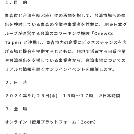
１．目 的
青森市と台湾を結ぶ直行便の再開を祝して、台湾市場への進
出を検討している青森の企業や事業者を対象に、
JR
東日本グ
ループが運営する台湾のコワーキング施設「
One
＆
Co
Taipei
」と連携し、青森市内の企業にビジネスチャンスを広
げる場と機会を提供するとともに、現地で活躍する日系企業
や台湾進出を支援している事業者から、台湾市場についての
リアルな情報を聞くオンラインイベントを開催します。
２．
日 時
２０２４年９月２５日
(
水
)
１５時〜１７時 ※日本時間
３．会 場
オンライン（使用プラットフォーム：
Zoom
）