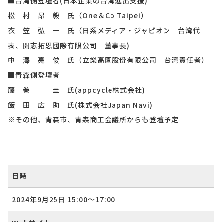
■台湾側登壇者
(
日本企業の台湾進出支援
)
松 村 昂 毅 氏（
One
＆
Co Taipei
）
衣 笠 弘 一 氏（日系メディア・ジャピオン 台湾代
表、開志拓恩國際有限公司 董事長
)
中 澤 亮 俊 氏（立樂高園股份有限公司 台湾責任者）
■青森側登壇者
藤 巻 圭 氏
(appcycle
株式会社
)
飯 田 広 助 氏
(
株式会社
Japan Navi)
※その他、青森市、青森商工会議所からも登壇予定
日時
2024年9月25日
15:00〜
17:00