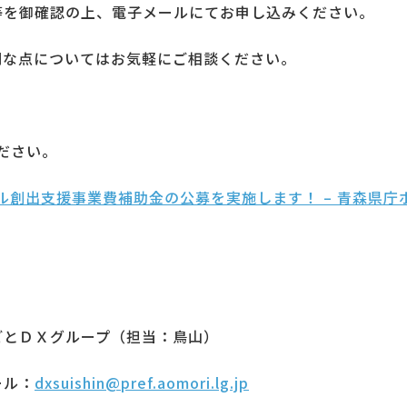
等を御確認の上、電子メールにてお申し込みください。
明な点についてはお気軽にご相談ください。
ださい。
支援事業費補助金の公募を実施します！ – 青森県庁ホームページ
ごとＤＸグループ（担当：鳥山）
ール：
dxsuishin@pref.aomori.lg.jp