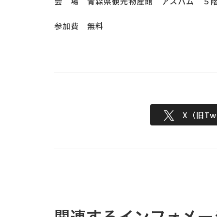
会 場 青森県観光物産館 アスパム ５
参加費 無料
X（旧Twi