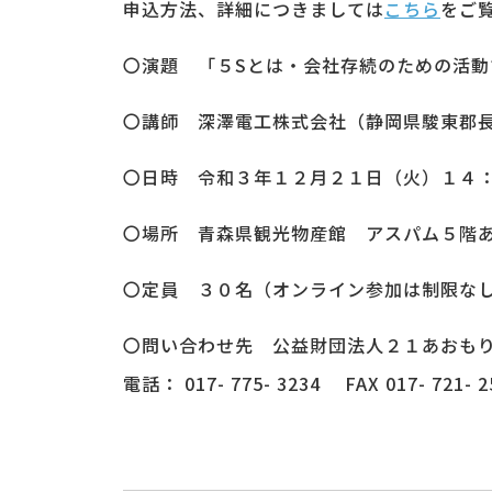
申込方法、詳細につきましては
こちら
をご
〇演題 「５Sとは・会社存続のための活動
〇講師 深澤電工株式会社（静岡県駿東郡
〇日時 令和３年１２月２１日（火）１４
〇場所 青森県観光物産館 アスパム５階
〇定員 ３０名（オンライン参加は制限な
〇問い合わせ先 公益財団法人２１あおもり
電話： 017- 775- 3234 FAX 017- 721- 25