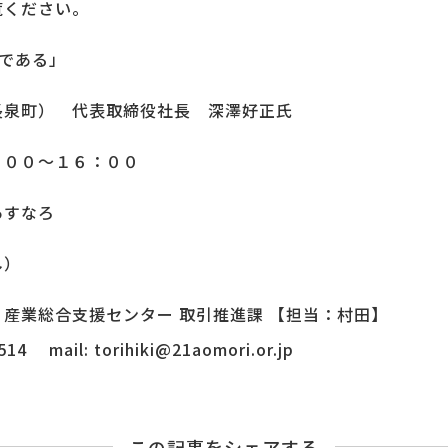
覧ください。
である」
長泉町） 代表取締役社長 深澤好正氏
：００～１６：００
あすなろ
し）
産業総合支援センター 取引推進課 【担当：村田】
14 mail: torihiki@21aomori.or.jp
この記事をシェアする