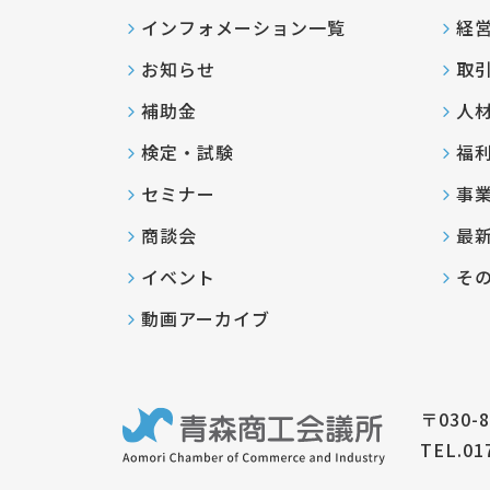
インフォメーション一覧
経
お知らせ
取
補助金
人
検定・試験
福
セミナー
事
商談会
最
イベント
そ
動画アーカイブ
〒030-
TEL.01