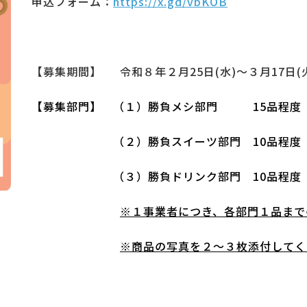
申込フォーム：
https://x.gd/vbKOB
【募集期間】
１1
令和８年２月25日(水)～３月17日(火
【募集部門】
１
（１）勝負メシ部門 15品程度（
１１１１１１１
（２）勝負スイーツ部門 10品程度
１１１１１１１
（３）勝負ドリンク部門 10品程度
１１１１１１１1
※１事業者につき、各部門１品まで
１１１１１１１1
※商品の写真を２～３枚添付してく