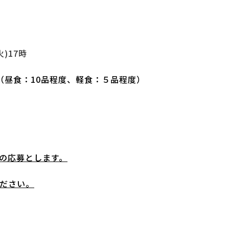
)17時
昼食：10品程度、軽食：５品程度）
の応募とします。
ださい。