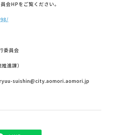
委員会HPをご覧ください。
998/
行委員会
流推進課）
uu-suishin@city.aomori.aomori.jp