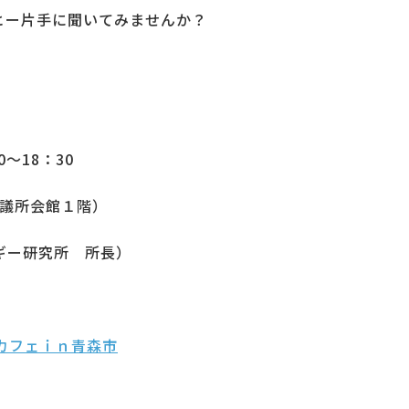
ヒー片手に聞いてみませんか？
0～18：30
工会議所会館１階）
ギー研究所 所長）
カフェｉｎ青森市